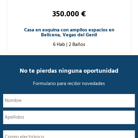
350.000 €
Casa en esquina con amplios espacios en
Belicena, Vegas del Genil
6 Hab
|
2 Baños
No te pierdas ninguna oportunidad
Formulario para recibir novedades
N
N
o
m
A
b
r
e
E
*
m