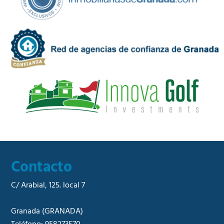
c
C
i
o
d
m
a
e
d
r
*
c
i
a
l
*
Contacto
C/ Arabial, 125. local 7
Granada
(GRANADA)