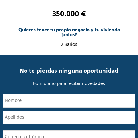
350.000 €
Quieres tener tu propio negocio y tu vivienda
juntos?
2 Baños
No te pierdas ninguna oportunidad
Formulario para recibir novedades
N
N
o
m
A
b
r
e
E
*
m