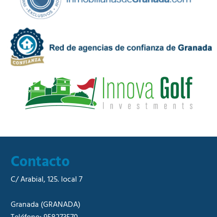
c
C
i
o
d
m
a
e
d
r
*
c
i
a
l
*
Contacto
C/ Arabial, 125. local 7
Granada
(GRANADA)