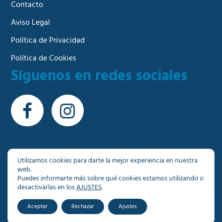
Contacto
Aviso Legal
Política de Privacidad
Política de Cookies
Síguenos en redes sociales
Utilizamos cookies para darte la mejor experiencia en nuestra
web.
© Copyright 2026 - Más de 1000 inmuebles a su
Puedes informarte más sobre qué cookies estamos utilizando o
disposición en Granada
desactivarlas en los
AJUSTES
.
Aceptar
Rechazar
Ajustes