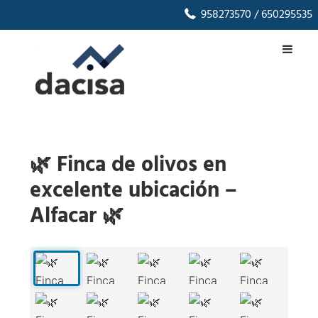
958273570
/ 650295535
🌿 Finca de olivos en
excelente ubicación –
Alfacar 🌿
1
/
24
‹
›