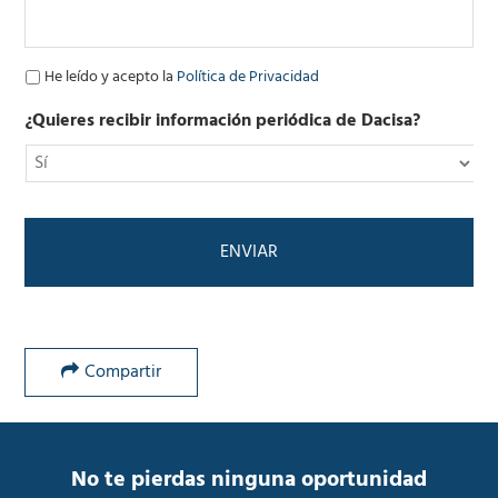
c
t
r
ó
P
He leído y acepto la
Política de Privacidad
n
o
i
l
¿Quieres recibir información periódica de Dacisa?
c
í
o
t
*
i
c
a
d
e
P
r
i
v
Compartir
a
c
i
d
a
No te pierdas ninguna oportunidad