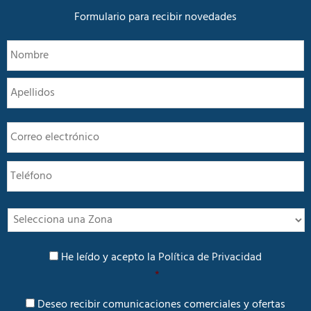
d
*
Formulario para recibir novedades
N
N
o
m
A
b
r
e
E
*
m
a
T
i
e
l
l
*
é
f
I
o
n
n
t
P
o
e
He leído y acepto la
Política de Privacidad
o
r
*
l
é
í
C
s
Deseo recibir comunicaciones comerciales y ofertas
t