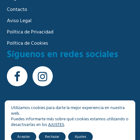
Contacto
Aviso Legal
Política de Privacidad
Política de Cookies
Síguenos en redes sociales
Utilizamos cookies para darte la mejor experiencia en nuestra
web.
© Copyright 2026 - Más de 1000 inmuebles a su
Puedes informarte más sobre qué cookies estamos utilizando o
disposición en Granada
desactivarlas en los
AJUSTES
.
Aceptar
Rechazar
Ajustes