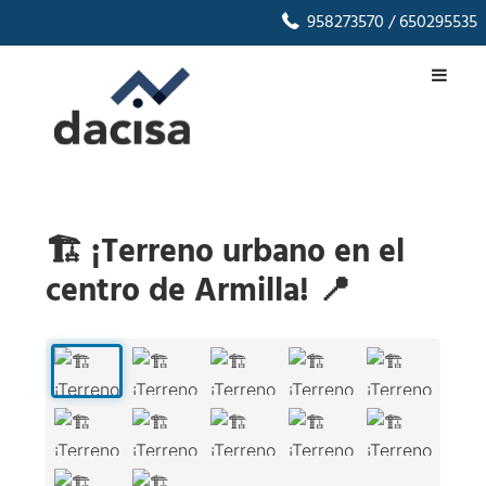
958273570
/ 650295535
🏗️ ¡Terreno urbano en el
centro de Armilla! 📍
1
/
12
‹
›