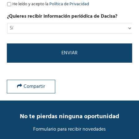
ó
P
He leído y acepto la
Política de Privacidad
n
o
i
l
¿Quieres recibir información periódica de Dacisa?
c
í
o
t
*
i
c
a
d
e
P
r
i
v
Compartir
a
c
i
d
a
No te pierdas ninguna oportunidad
d
*
Formulario para recibir novedades