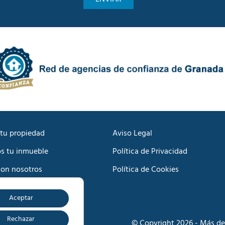
n
a
i
d
c
e
a
P
c
r
i
i
ó
v
n
a
C
c
o
i
m
d
e
a
r
d
c
tu propiedad
Aviso Legal
*
i
s tu inmueble
Política de Privacidad
a
l
con nosotros
Política de Cookies
*
Aceptar
o
Rechazar
© Copyright 2026 - Más de