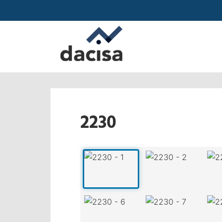
2230
‹