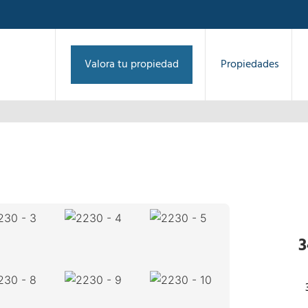
Valora tu propiedad
Propiedades
1
/
15
›
3