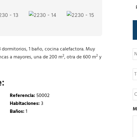
N
 3 dormitorios, 1 baño, cocina calefactora. Muy
o
2
2
fincas a mayores, una de 200 m
, otra de 600 m
y
m
b
T
r
e
e
e:
l
é
C
f
o
Referencia:
50002
o
r
Habitaciones:
3
n
r
M
o
Baños:
1
e
o
e
l