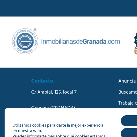
Contacto
Anuncia 
C/ Arabial, 125. local 7
Buscamo
Trabaja 
Granada
(GRANADA)
Blog
Teléfono:
958273570
Correo electrónico:
info@dacisa.com
Contact
Utilizamos cookies para darte la mejor experiencia
en nuestra web.
Puedes informarte más sobre qué cookies estamos