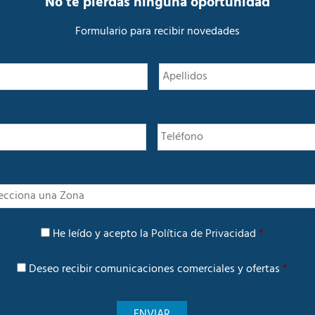
No te pierdas ninguna oportunidad
d
a
Formulario para recibir novedades
d
N
Nombre
o
m
b
r
e
*
I
n
t
P
e
He leído y acepto la
Política de Privacidad
*
o
r
l
é
C
í
Deseo recibir comunicaciones comerciales y ofertas
*
s
o
t
m
i
u
c