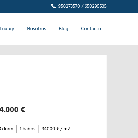
958273570
/ 650295535
Luxury
Nosotros
Blog
Contacto
4.000 €
3 dorm
1 baños
34000 € / m2