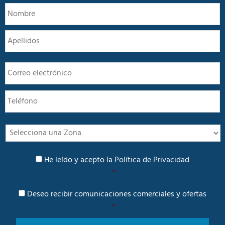
N
N
o
m
A
b
r
e
E
*
m
a
T
i
e
l
l
*
é
f
I
o
n
n
t
P
o
e
He leído y acepto la
Política de Privacidad
o
r
*
l
é
í
C
s
Deseo recibir comunicaciones comerciales y ofertas
t
o
i
*
m
c
u