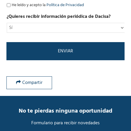
ó
P
He leído y acepto la
Política de Privacidad
n
o
i
l
¿Quieres recibir información periódica de Dacisa?
c
í
o
t
*
i
c
a
d
e
P
r
i
v
Compartir
a
c
i
d
a
No te pierdas ninguna oportunidad
d
*
Formulario para recibir novedades