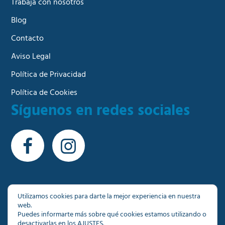
Trabaja con nosotros
Blog
Contacto
Aviso Legal
Política de Privacidad
Política de Cookies
Síguenos en redes sociales
Utilizamos cookies para darte la mejor experiencia en nuestra
web.
© Copyright 2026 - Más de 1000 inmuebles a su
Puedes informarte más sobre qué cookies estamos utilizando o
disposición en Granada
desactivarlas en los
AJUSTES
.