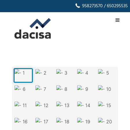
958273570
/ 650295535
1
/
33
‹
›