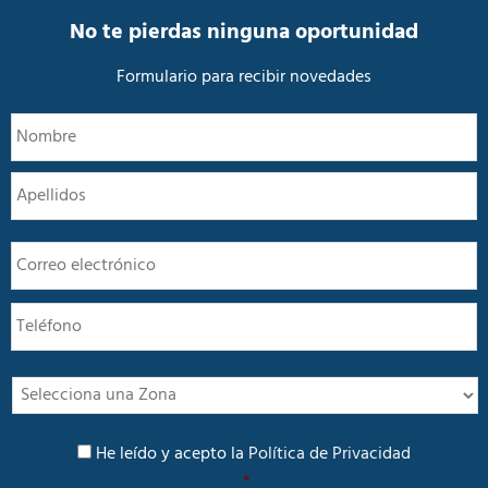
d
a
No te pierdas ninguna oportunidad
d
*
Formulario para recibir novedades
N
N
o
m
A
b
r
e
E
*
m
a
T
i
e
l
l
*
é
f
I
o
n
n
t
P
o
e
He leído y acepto la
Política de Privacidad
o
r
*
l