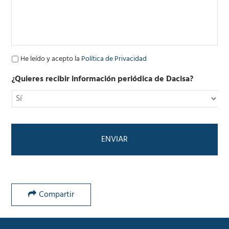
l
e
c
t
r
ó
P
He leído y acepto la
Política de Privacidad
n
o
i
l
¿Quieres recibir información periódica de Dacisa?
c
í
o
t
*
i
c
a
d
e
P
r
i
v
Compartir
a
c
i