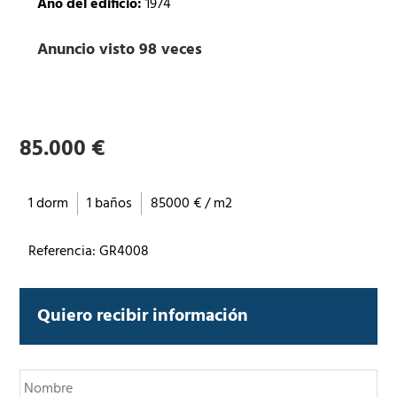
Año del edificio:
1974
Anuncio visto 98 veces
85.000 €
1 dorm
1 baños
85000 € / m2
Referencia: GR4008
Quiero recibir información
N
o