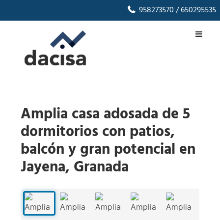
958273570
/ 650295535
Amplia casa adosada de 5
dormitorios con patios,
balcón y gran potencial en
Jayena, Granada
1
/
40
‹
›