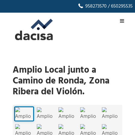
958273570
/ 650295535
Amplio Local junto a
Camino de Ronda, Zona
Ribera del Violón.
1
/
32
‹
›