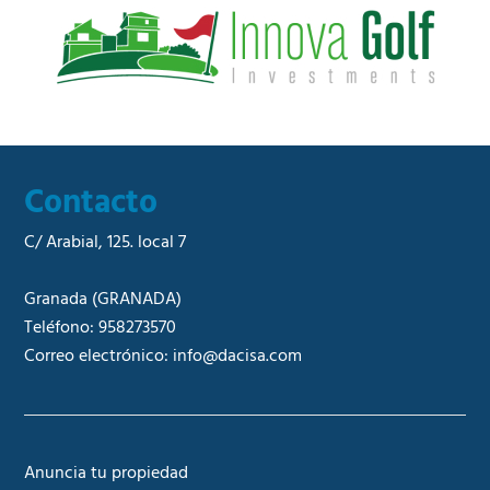
a
l
*
Contacto
C/ Arabial, 125. local 7
Granada
(GRANADA)
Teléfono:
958273570
Correo electrónico:
info@dacisa.com
Anuncia tu propiedad