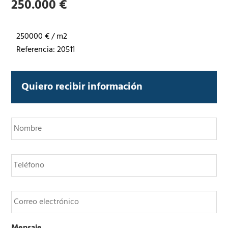
250.000 €
250000 € / m2
Referencia: 20511
Quiero recibir información
N
o
m
b
T
r
e
e
l
*
é
C
f
o
o
r
n
r
o