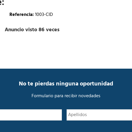
e:
Referencia:
1003-CID
Anuncio visto 86 veces
No te pierdas ninguna oportunidad
Formulario para recibir novedades
N
Nombre
o
m
b
r