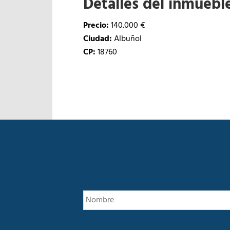
Detalles del inmuebl
Precio:
140.000 €
Ciudad:
Albuñol
CP:
18760
E