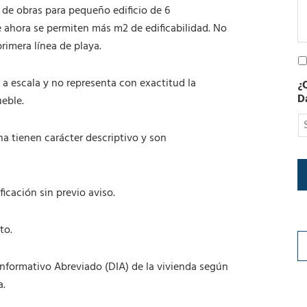
t
 de obras para pequeño edificio de 6
r
e ahora se permiten más m2 de edificabilidad. No
ó
rimera línea de playa.
n
P
i
o
c
á a escala y no representa con exactitud la
¿
l
o
D
ueble.
í
t
i
na tienen carácter descriptivo y son
c
a
d
e
icación sin previo aviso.
P
r
i
to.
v
a
c
Informativo Abreviado (DIA) de la vivienda según
i
a.
d