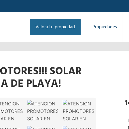
Valora tu propiedad
Propiedades
TORES!!! SOLAR
EA DE PLAYA!
1
/
23
›
1