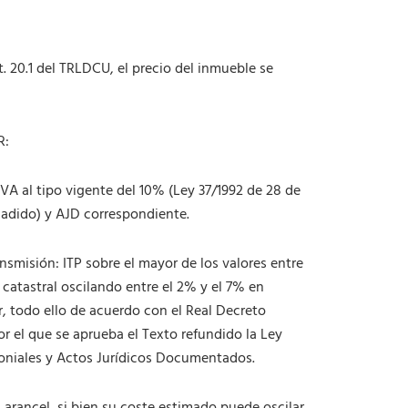
a
d
. 20.1 del TRLDCU, el precio del inmueble se
R:
IVA al tipo vigente del 10% (Ley 37/1992 de 28 de
ñadido) y AJD correspondiente.
smisión: ITP sobre el mayor de los valores entre
a catastral oscilando entre el 2% y el 7% en
, todo ello de acuerdo con el Real Decreto
or el que se aprueba el Texto refundido la Ley
oniales y Actos Jurídicos Documentados.