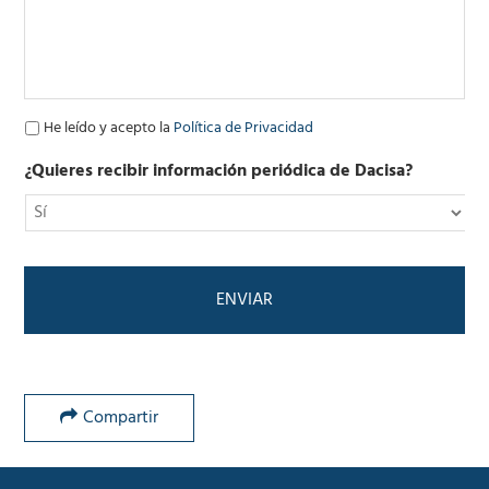
l
e
c
t
r
ó
P
He leído y acepto la
Política de Privacidad
n
o
i
l
¿Quieres recibir información periódica de Dacisa?
c
í
o
t
*
i
c
a
d
e
P
r
i
v
Compartir
a
c
i