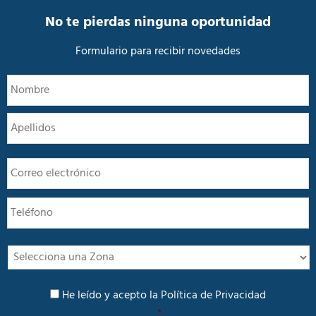
d
a
No te pierdas ninguna oportunidad
d
*
Formulario para recibir novedades
N
N
o
m
A
b
r
e
E
*
m
a
T
i
e
l
l
*
é
f
I
o
n
n
t
P
o
e
He leído y acepto la
Política de Privacidad
o
r
*