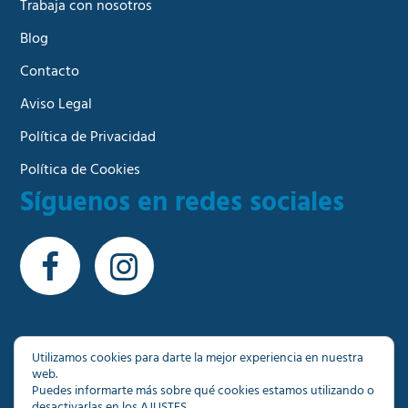
Trabaja con nosotros
Blog
Contacto
Aviso Legal
Política de Privacidad
Política de Cookies
Síguenos en redes sociales
Utilizamos cookies para darte la mejor experiencia en nuestra
web.
© Copyright 2026 - Más de 1000 inmuebles a su
Puedes informarte más sobre qué cookies estamos utilizando o
disposición en Granada
desactivarlas en los
AJUSTES
.