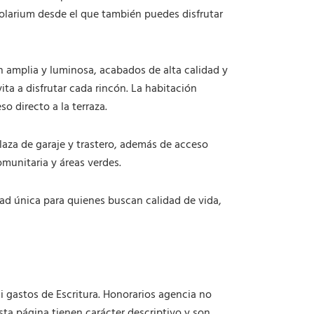
d
olarium desde el que también puedes disfrutar
a
d
n amplia y luminosa, acabados de alta calidad y
ita a disfrutar cada rincón. La habitación
o directo a la terraza.
aza de garaje y trastero, además de acceso
munitaria y áreas verdes.
idad única para quienes buscan calidad de vida,
i gastos de Escritura. Honorarios agencia no
esta página tienen carácter descriptivo y son