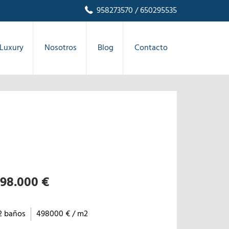
958273570
/ 650295535
Luxury
Nosotros
Blog
Contacto
98.000 €
2 baños
498000 € / m2