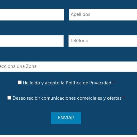
N
Nombre
o
m
b
r
e
*
I
n
t
P
e
He leído y acepto la
Política de Privacidad
*
o
r
l
é
C
í
Deseo recibir comunicaciones comerciales y ofertas
*
s
o
t
m
i
u
c
n
a
i
d
c
e