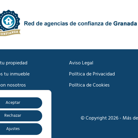
a
P
c
r
i
i
ó
v
n
a
C
c
o
i
m
d
e
a
r
d
c
tu propiedad
Aviso Legal
*
i
s tu inmueble
Política de Privacidad
a
l
con nosotros
Política de Cookies
*
Aceptar
o
Rechazar
© Copyright 2026 - Más de
Ajustes