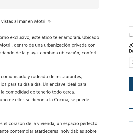
e
c
t
r
 vistas al mar en Motril ✨
ó
n
P
i
torno exclusivo, este ático te enamorará. Ubicado
o
c
 Motril, dentro de una urbanización privada con
¿
l
o
D
í
 andando de la playa, combina ubicación, confort
t
i
c
a
 comunicado y rodeado de restaurantes,
d
os para tu día a día. Un enclave ideal para
e
a la comodidad de tenerlo todo cerca.
P
r
uno de ellos se dieron a la Cocina, se puede
i
v
a
c
es el corazón de la vivienda, un espacio perfecto
i
emente contemplar atardeceres inolvidables sobre