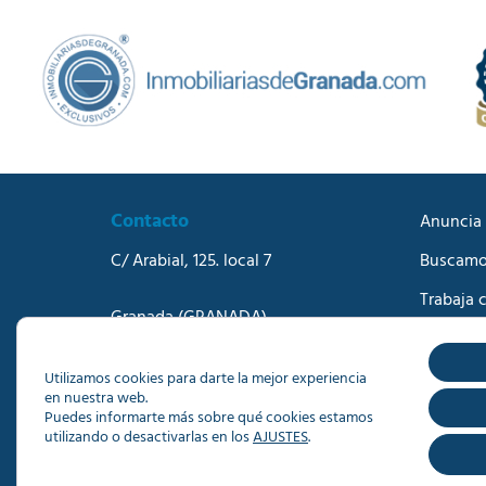
Contacto
Anuncia 
C/ Arabial, 125. local 7
Buscamo
Trabaja 
Granada
(GRANADA)
Blog
Teléfono:
958273570
Correo electrónico:
info@dacisa.com
Contact
Utilizamos cookies para darte la mejor experiencia
en nuestra web.
Puedes informarte más sobre qué cookies estamos
utilizando o desactivarlas en los
AJUSTES
.