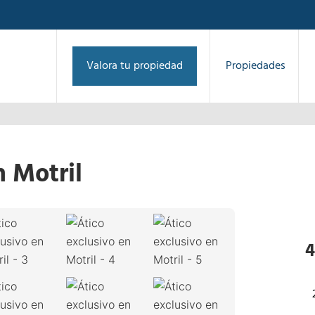
Valora tu propiedad
Propiedades
n Motril
1
/
32
›
4