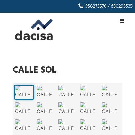
958273570
/ 650295535
CALLE SOL
1
/
24
‹
›