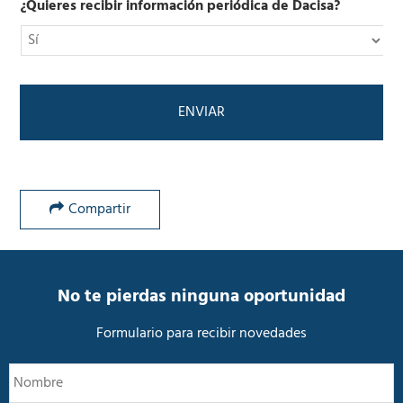
i
l
¿Quieres recibir información periódica de Dacisa?
c
í
o
t
*
i
c
a
d
e
P
r
i
v
Compartir
a
c
i
d
a
No te pierdas ninguna oportunidad
d
*
Formulario para recibir novedades
N
N
o