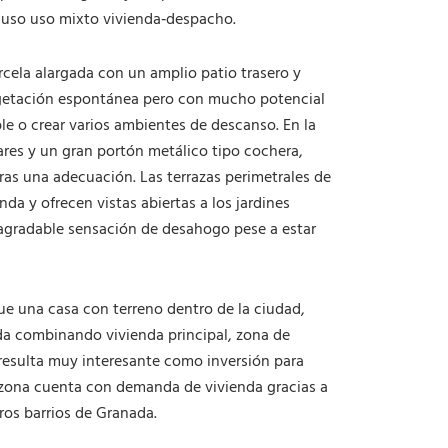
d
cluso uso mixto vivienda‑despacho.
a
d
rcela alargada con un amplio patio trasero y
egetación espontánea pero con mucho potencial
ble o crear varios ambientes de descanso. En la
ares y un gran portón metálico tipo cochera,
tras una adecuación. Las terrazas perimetrales de
nda y ofrecen vistas abiertas a los jardines
 agradable sensación de desahogo pese a estar
e una casa con terreno dentro de la ciudad,
a combinando vivienda principal, zona de
 resulta muy interesante como inversión para
 la zona cuenta con demanda de vivienda gracias a
ros barrios de Granada.