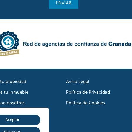
c
n
a
i
d
c
e
a
P
c
r
i
i
ó
v
n
a
C
c
o
i
m
d
e
a
r
d
c
tu propiedad
Aviso Legal
*
i
s tu inmueble
Política de Privacidad
a
l
con nosotros
Política de Cookies
*
Aceptar
o