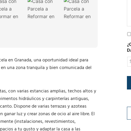
e
c
t
r
ó
n
P
i
o
c
¿
l
o
D
í
t
cela en Granada, una oportunidad ideal para
i
o en una zona tranquila y bien comunicada del
c
a
d
e
as, con varias estancias amplias, techos altos y
P
r
mentos hidráulicos y carpinterías antiguas,
i
canto. Dispone de varias terrazas y azoteas
v
 ganar luz y crear zonas de ocio al aire libre. El
a
amente (instalaciones, revestimientos,
c
i
espacios a tu gusto y adaptar la casa a las