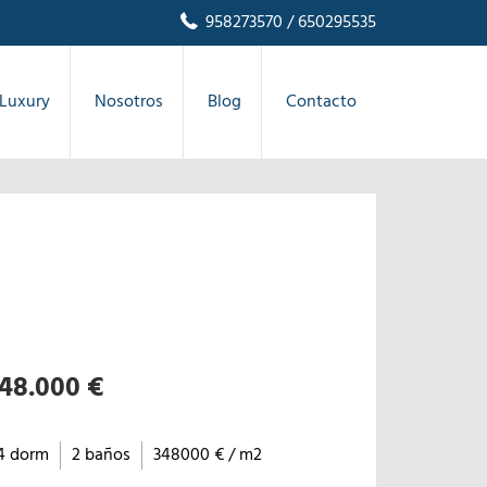
958273570
/ 650295535
Luxury
Nosotros
Blog
Contacto
48.000 €
4 dorm
2 baños
348000 € / m2