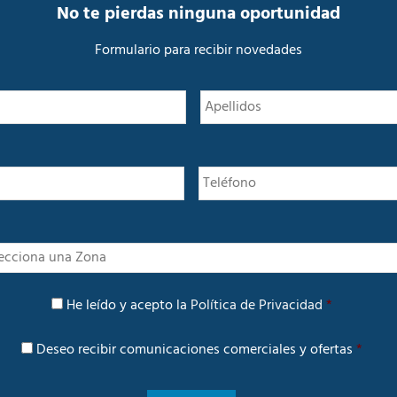
No te pierdas ninguna oportunidad
Formulario para recibir novedades
N
Nombre
o
m
b
r
e
*
I
n
t
P
e
He leído y acepto la
Política de Privacidad
*
o
r
l
é
C
í
Deseo recibir comunicaciones comerciales y ofertas
*
s
o
t
m
i
u