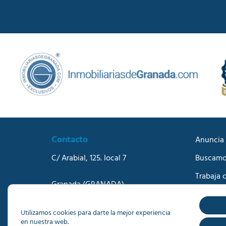
Contacto
Anuncia 
C/ Arabial, 125. local 7
Buscamo
Trabaja 
Granada
(GRANADA)
Blog
Teléfono:
958273570
Correo electrónico:
info@dacisa.com
Contact
Utilizamos cookies para darte la mejor experiencia
en nuestra web.