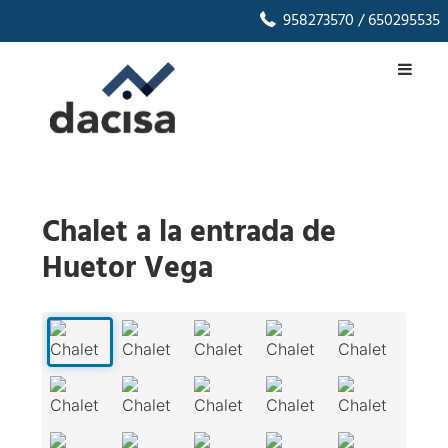
958273570
/ 650295535
Chalet a la entrada de
Huetor Vega
1
/
53
‹
›