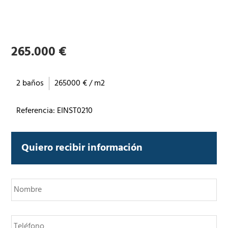
265.000 €
2 baños
265000 € / m2
Referencia: EINST0210
Quiero recibir información
N
o
m
b
T
r
e