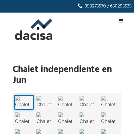
958273570
/ 650295535
Chalet independiente en
Jun
1
/
42
‹
›