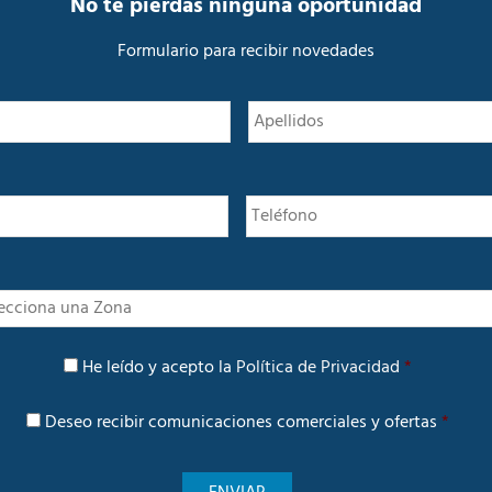
No te pierdas ninguna oportunidad
Formulario para recibir novedades
N
Nombre
o
m
b
r
e
*
I
n
t
P
e
He leído y acepto la
Política de Privacidad
*
o
r
l
é
C
í
Deseo recibir comunicaciones comerciales y ofertas
*
s
o
t
m
i
u
c