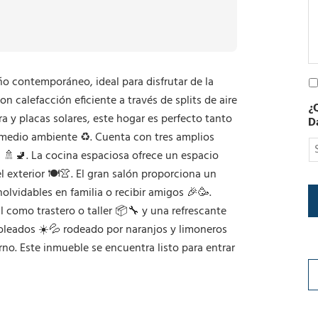
e
c
t
r
ó
n
o contemporáneo, ideal para disfrutar de la
P
i
o
c
 calefacción eficiente a través de splits de aire
¿
l
o
a y placas solares, este hogar es perfecto tanto
D
í
 medio ambiente ♻️. Cuenta con tres amplios
t
i
s 🚿🚽. La cocina espaciosa ofrece un espacio
c
exterior 🍽️👚. El gran salón proporciona un
a
lvidables en familia o recibir amigos 🎉🥳.
d
e
 como trastero o taller 📦🔧 y una refrescante
P
soleados ☀️💦 rodeado por naranjos y limoneros
r
rno. Este inmueble se encuentra listo para entrar
i
v
a
c
i