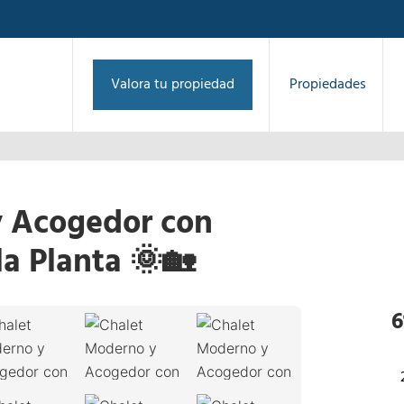
Valora tu propiedad
Propiedades
y Acogedor con
la Planta 🌞🏡
1
/
32
›
6