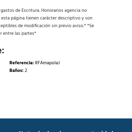
d
a
 gastos de Escritura. Honorarios agencia no
d
n esta página tienen carácter descriptivo y son
ptibles de modificación sin previo aviso.* *Se
 entre las partes*
e:
Referencia:
RFAmapolaJ
Baños:
2