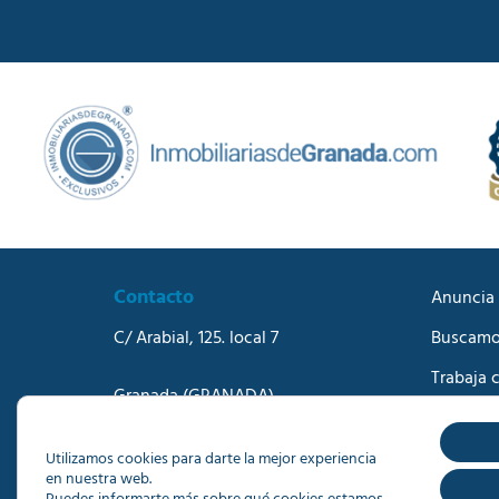
Contacto
Anuncia 
C/ Arabial, 125. local 7
Buscamo
Trabaja 
Granada
(GRANADA)
Blog
Teléfono:
958273570
Correo electrónico:
info@dacisa.com
Contact
Utilizamos cookies para darte la mejor experiencia
en nuestra web.