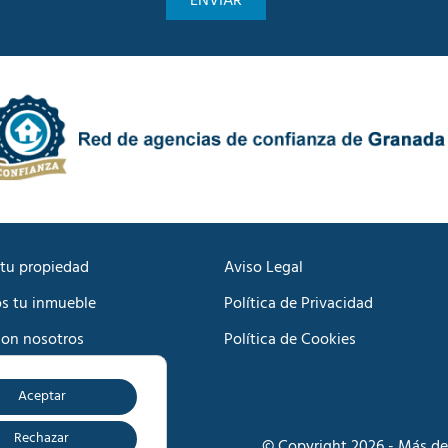
n
a
i
d
c
e
a
P
c
r
i
i
ó
v
n
a
C
c
o
i
m
d
e
a
r
d
c
tu propiedad
Aviso Legal
*
i
s tu inmueble
Política de Privacidad
a
l
con nosotros
Política de Cookies
*
Aceptar
o
Rechazar
© Copyright 2026 - Más de