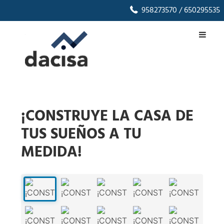
958273570
/ 650295535
¡CONSTRUYE LA CASA DE
TUS SUEÑOS A TU
MEDIDA!
1
/
22
‹
›