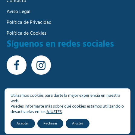
Contacto
Aviso Legal
Política de Privacidad
Política de Cookies
Síguenos en redes sociales
Utilizamos cookies para darte la mejor experiencia en nuestra
web.
© Copyright 2026 - Más de 1000 inmuebles a su
Puedes informarte más sobre qué cookies estamos utilizando o
disposición en Granada
desactivarlas en los
AJUSTES
.
Aceptar
Rechazar
Ajustes