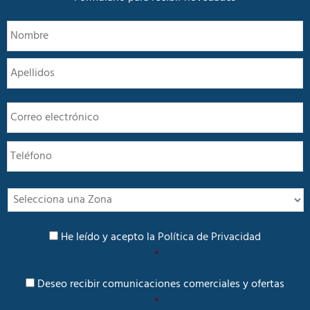
N
N
o
m
A
b
r
e
E
*
m
a
T
i
e
l
l
*
é
f
I
o
n
n
t
P
o
e
He leído y acepto la
Política de Privacidad
o
r
*
l
é
í
C
s
Deseo recibir comunicaciones comerciales y ofertas
t
o
i
*
m