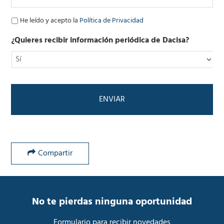
r
ó
P
He leído y acepto la
Política de Privacidad
n
o
i
l
¿Quieres recibir información periódica de Dacisa?
c
í
o
t
*
i
c
a
d
e
P
r
i
v
Compartir
a
c
i
d
a
No te pierdas ninguna oportunidad
d
*
Formulario para recibir novedades