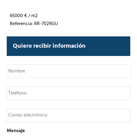
65000 € / m2
Referencia: RR-7029GU
Quiero recibir información
N
o
m
b
T
r
e
e
l
*
é
C
f
o
o
r
n
r
o
Mensaje
e