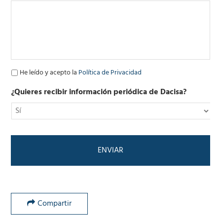
o
e
l
e
c
t
r
ó
P
He leído y acepto la
Política de Privacidad
n
o
i
l
¿Quieres recibir información periódica de Dacisa?
c
í
o
t
*
i
c
a
d
e
P
r
i
v
Compartir
a
c