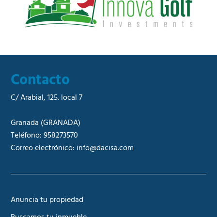
l
*
Contacto
C/ Arabial, 125. local 7
Granada
(GRANADA)
Teléfono:
958273570
Correo electrónico:
info@dacisa.com
Anuncia tu propiedad