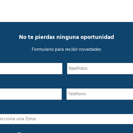
No te pierdas ninguna oportunidad
Formulario para recibir novedades
N
Nombre
o
m
b
r
e
*
I
n
t
P
e