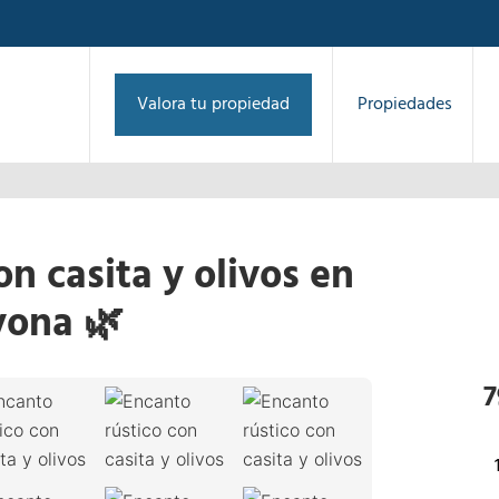
Valora tu propiedad
Propiedades
on casita y olivos en
yona 🌿
1
/
47
›
7