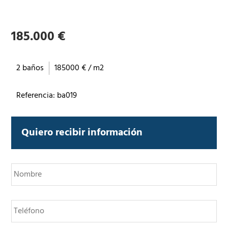
185.000 €
2 baños
185000 € / m2
Referencia: ba019
Quiero recibir información
N
o
m
b
T
r
e
e
l
*