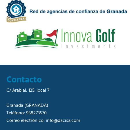
m
a
e
d
r
*
c
i
a
l
*
Contacto
C/ Arabial, 125. local 7
Granada
(GRANADA)
Teléfono:
958273570
Correo electrónico:
info@dacisa.com