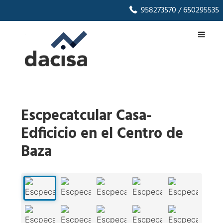
958273570
/ 650295535
Escpecatcular Casa-
Edficicio en el Centro de
Baza
1
/
72
‹
›