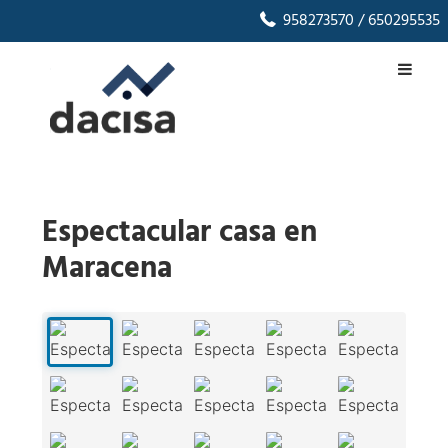
958273570
/ 650295535
Espectacular casa en
Maracena
1
/
43
‹
›