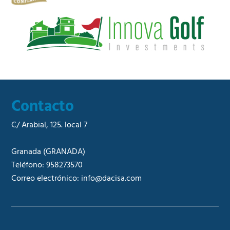
i
a
l
*
Contacto
C/ Arabial, 125. local 7
Granada
(GRANADA)
Teléfono:
958273570
Correo electrónico:
info@dacisa.com