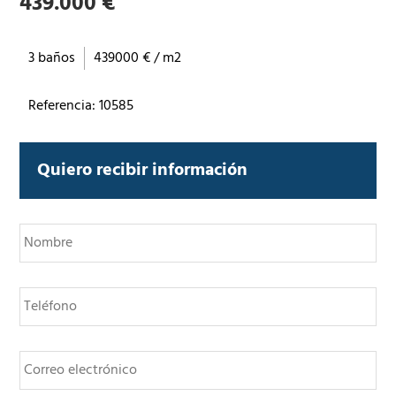
439.000 €
3 baños
439000 € / m2
Referencia: 10585
Quiero recibir información
N
o
m
b
T
r
e
e
l
*
é
C
f
o
o
r
n