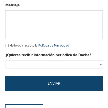
r
o
Mensaje
e
o
e
l
e
c
t
r
ó
P
He leído y acepto la
Política de Privacidad
n
o
i
l
¿Quieres recibir información periódica de Dacisa?
c
í
o
t
*
i
c
a
d
e
P
r
i