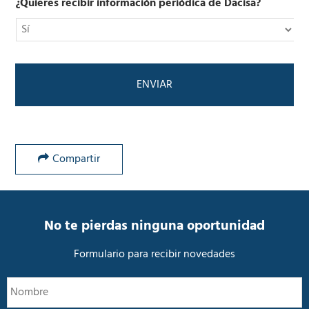
i
l
¿Quieres recibir información periódica de Dacisa?
c
í
o
t
*
i
c
a
d
e
P
r
i
v
Compartir
a
c
i
d
a
No te pierdas ninguna oportunidad
d
*
Formulario para recibir novedades
N
N
o