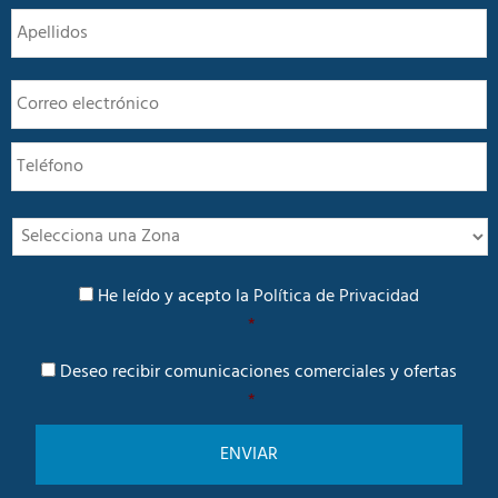
m
A
b
r
e
E
*
m
a
T
i
e
l
l
*
é
f
I
o
n
n
t
P
o
e
He leído y acepto la
Política de Privacidad
o
r
*
l
é
í
C
s
Deseo recibir comunicaciones comerciales y ofertas
t
o
i
*
m
c
u
a
n
d
i
e
c