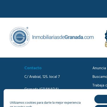
Contacto
Anuncia 
C/ Arabial, 125. local 7
Buscamo
Trabaja 
Granada
(GRANADA)
Blog
Teléfono:
958273570
Correo electrónico:
info@dacisa.com
Contact
Utilizamos cookies para darte la mejor experiencia