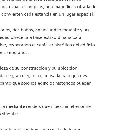
d
ltura, espacios amplios, una magnífica entrada de
a
d
e convierten cada estancia en un lugar especial.
orios, dos baños, cocina independiente y un
iedad ofrece una base extraordinaria para
ivo, respetando el carácter histórico del edificio
ontemporáneas.
bleza de su construcción y su ubicación
nda de gran elegancia, pensada para quienes
ncanto que solo los edificios históricos pueden
rma mediante renders que muestran el enorme
 singular.