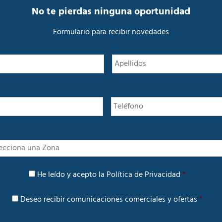
No te pierdas ninguna oportunidad
Formulario para recibir novedades
N
Nombre
o
m
b
r
e
*
I
n
t
P
e
He leído y acepto la
Política de Privacidad
*
o
r
l
é
C
í
Deseo recibir comunicaciones comerciales y ofertas
*
s
o
t
m
i