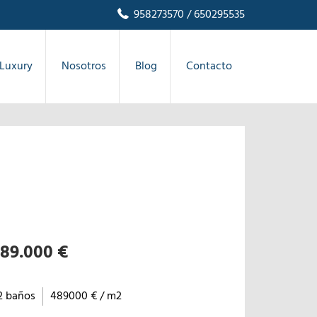
958273570
/ 650295535
Luxury
Nosotros
Blog
Contacto
89.000 €
2 baños
489000 € / m2