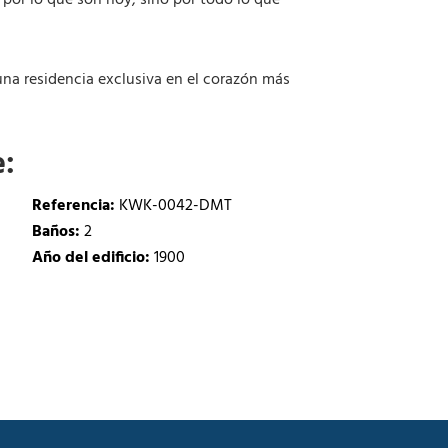
por lo que son hoy, sino por todo lo que
na residencia exclusiva en el corazón más
e:
Referencia:
KWK-0042-DMT
Baños:
2
Año del edificio:
1900