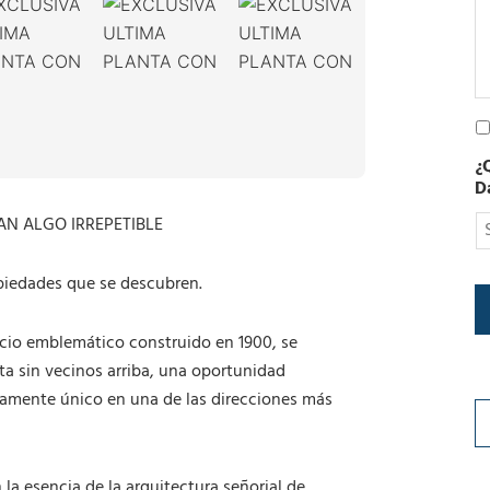
e
c
t
r
ó
n
P
i
o
c
¿
l
o
D
í
t
AN ALGO IRREPETIBLE
i
c
a
piedades que se descubren.
d
e
icio emblemático construido en 1900, se
P
r
ta sin vecinos arriba, una oportunidad
i
ramente único en una de las direcciones más
v
a
c
i
a esencia de la arquitectura señorial de