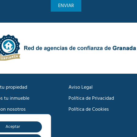
u
c
n
a
i
d
c
e
a
P
c
r
i
i
ó
v
n
a
C
c
o
i
m
d
e
a
r
d
c
tu propiedad
Aviso Legal
*
i
s tu inmueble
Política de Privacidad
a
l
con nosotros
Política de Cookies
*
Aceptar
o