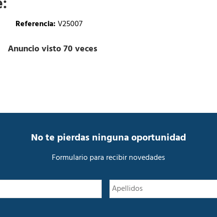
e:
Referencia:
V25007
Anuncio visto 70 veces
No te pierdas ninguna oportunidad
Formulario para recibir novedades
N
Nombre
o
m
b
r