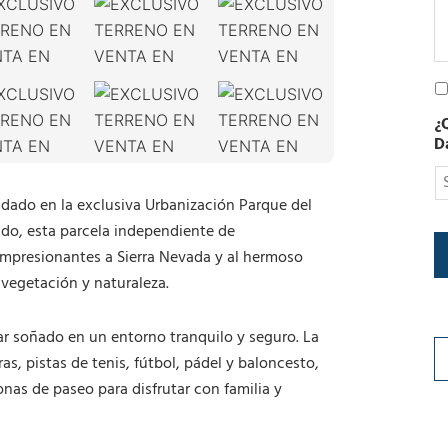
t
r
ó
n
P
i
o
c
¿
l
o
D
í
t
i
dado en la exclusiva Urbanización Parque del
c
a
ado, esta parcela independiente de
d
impresionantes a Sierra Nevada y al hermoso
e
vegetación y naturaleza.
P
r
i
gar soñado en un entorno tranquilo y seguro. La
v
s, pistas de tenis, fútbol, pádel y baloncesto,
a
c
nas de paseo para disfrutar con familia y
i
d