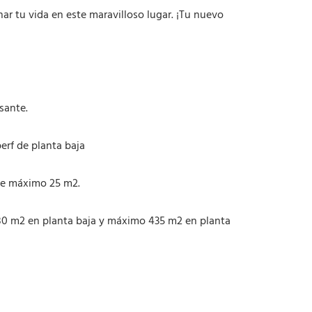
a
d
ar tu vida en este maravilloso lugar. ¡Tu nuevo
sante.
erf de planta baja
 de máximo 25 m2.
80 m2 en planta baja y máximo 435 m2 en planta