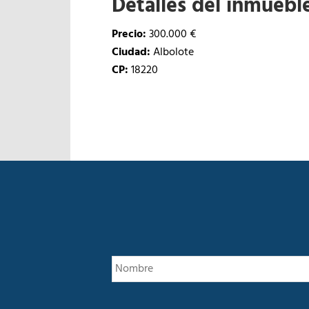
Detalles del inmuebl
Precio:
300.000 €
Ciudad:
Albolote
CP:
18220
E