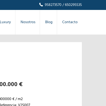
958273570
/ 650295535
Luxury
Nosotros
Blog
Contacto
00.000 €
300000 € / m2
Referencia: V25007