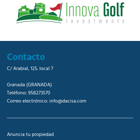
a
l
*
Contacto
C/ Arabial, 125. local 7
Granada
(GRANADA)
Teléfono:
958273570
Correo electrónico:
info@dacisa.com
Anuncia tu propiedad