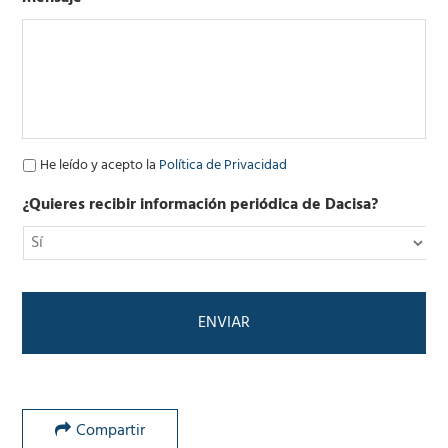
e
o
e
l
e
c
t
r
ó
P
He leído y acepto la
Política de Privacidad
n
o
i
l
¿Quieres recibir información periódica de Dacisa?
c
í
o
t
*
i
c
a
d
e
P
r
i
v
Compartir
a