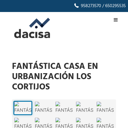
958273570
/ 650295535
FANTÁSTICA CASA EN
URBANIZACIÓN LOS
CORTIJOS
1
/
41
‹
›