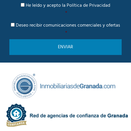
P
o
e
He leído y acepto la
Política de Privacidad
o
r
*
l
é
í
C
s
Deseo recibir comunicaciones comerciales y ofertas
t
o
i
*
m
c
u
a
n
d
i
e
c
P
a
r
c
i
i
v
ó
a
n
c
C
i
o
d
m
a
e
d
r
*
c
i