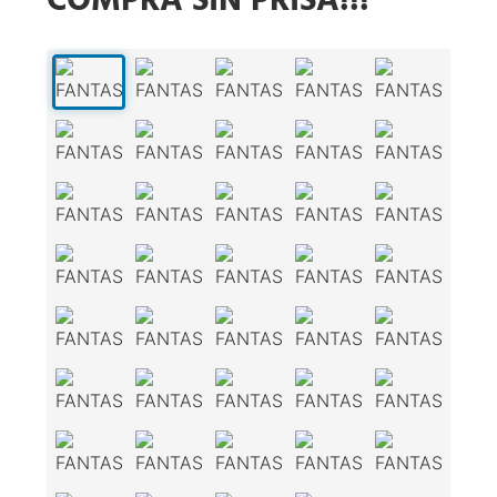
COMPRA SIN PRISA!!!
1
/
39
‹
›