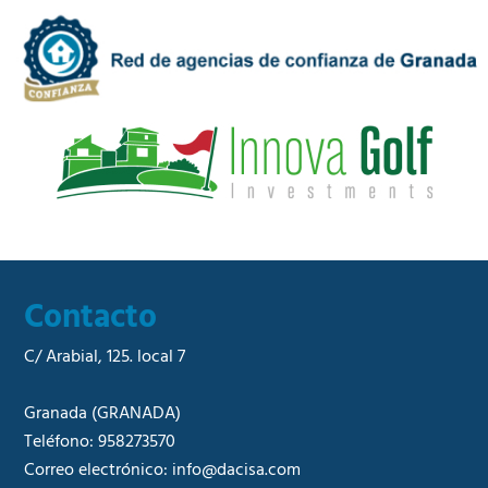
d
m
a
e
d
r
*
c
i
a
l
*
Contacto
C/ Arabial, 125. local 7
Granada
(GRANADA)
Teléfono:
958273570
Correo electrónico:
info@dacisa.com