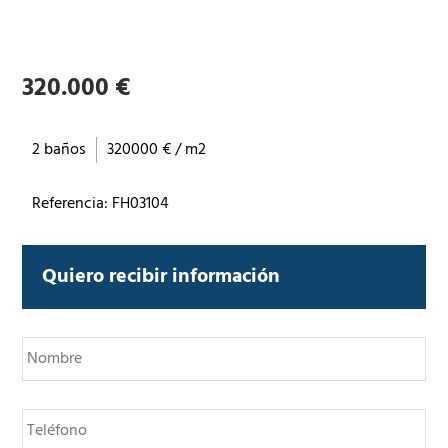
320.000 €
2 baños
320000 € / m2
Referencia: FH03104
Quiero recibir información
N
o
m
b
T
r
e
e
l