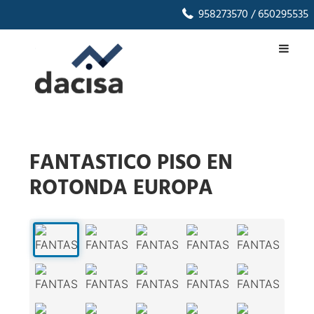
958273570
/ 650295535
FANTASTICO PISO EN
ROTONDA EUROPA
1
/
45
‹
›