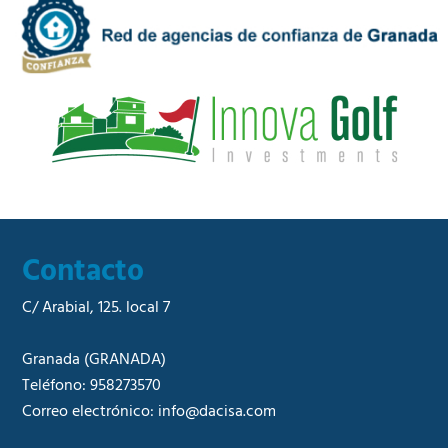
a
e
d
r
*
c
i
a
l
*
Contacto
C/ Arabial, 125. local 7
Granada
(GRANADA)
Teléfono:
958273570
Correo electrónico:
info@dacisa.com