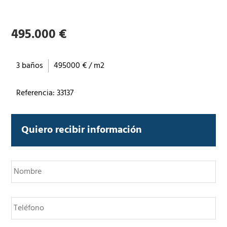
495.000 €
3 baños
495000 € / m2
Referencia: 33137
Quiero recibir información
N
o
m
b
T
r
e
e
l
*
é