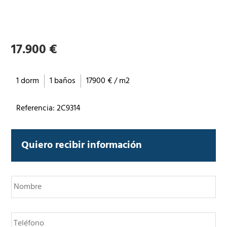
17.900 €
1 dorm
1 baños
17900 € / m2
Referencia: 2C9314
Quiero recibir información
N
o
m
b
T
r
e
e