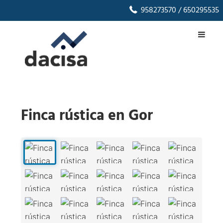
958273570
/ 650295535
Finca rústica en Gor
1
/
16
‹
›