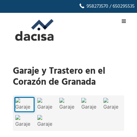
958273570
/ 650295535
Garaje y Trastero en el
Corazón de Granada
1
/
7
‹
›