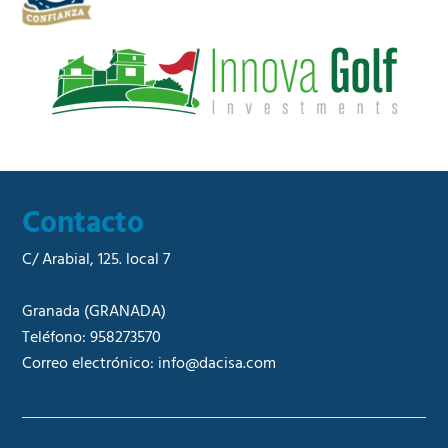
*
c
i
a
l
*
Contacto
C/ Arabial, 125. local 7
Granada
(GRANADA)
Teléfono:
958273570
Correo electrónico:
info@dacisa.com