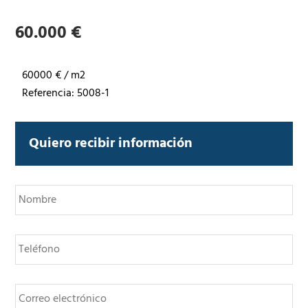
60.000 €
60000 € / m2
Referencia: 5008-1
Quiero recibir información
N
o
m
b
T
r
e
e
l
*
é
C
f
o
o