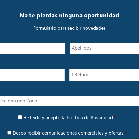
No te pierdas ninguna oportunidad
Formulario para recibir novedades
N
Nombre
o
m
b
r
e
*
I
n
t
P
e
He leído y acepto la
Política de Privacidad
*
o
r
l
é
C
í
Deseo recibir comunicaciones comerciales y ofertas
*
s
o