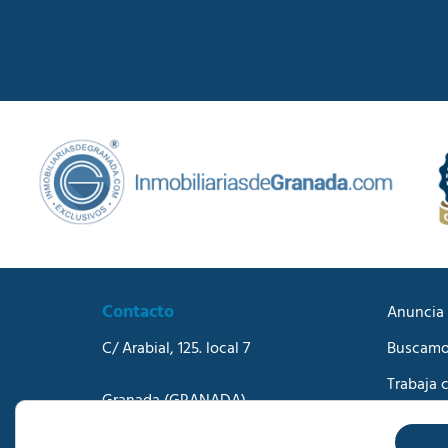
Contacto
Anuncia 
C/ Arabial, 125. local 7
Buscamo
Trabaja 
Granada
(GRANADA)
Blog
Teléfono:
958273570