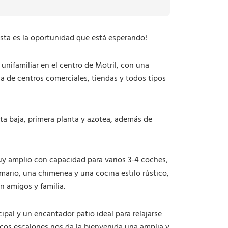
d
a
d
¡Esta es la oportunidad que está esperando!
unifamiliar en el centro de Motril, con una
ca de centros comerciales, tiendas y todos tipos
ta baja, primera planta y azotea, además de
uy amplio con capacidad para varios 3-4 coches,
mario, una chimenea y una cocina estilo rústico,
 amigos y familia.
ipal y un encantador patio ideal para relajarse
cos escalones nos da la bienvenida una amplia y