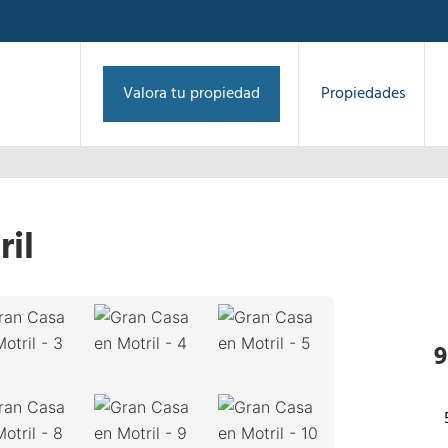
Valora tu propiedad
Propiedades
ril
1
/
58
›
9