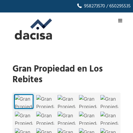
958273570
/ 650295535
Gran Propiedad en Los
Rebites
1
/
80
‹
›