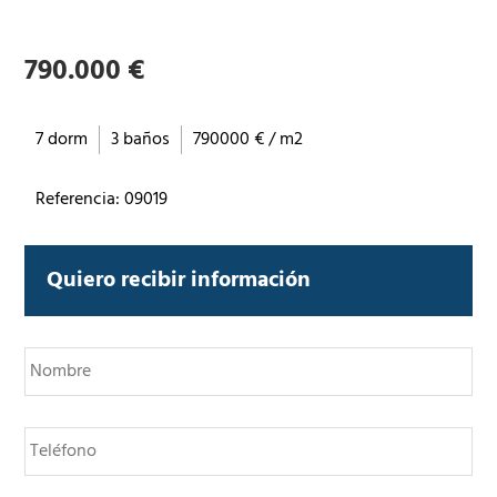
790.000 €
7 dorm
3 baños
790000 € / m2
Referencia: 09019
Quiero recibir información
N
o
m
b
T
r
e
e
l
*
é