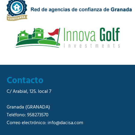
a
e
d
r
*
c
i
a
l
*
Contacto
C/ Arabial, 125. local 7
Granada
(GRANADA)
Teléfono:
958273570
Correo electrónico:
info@dacisa.com