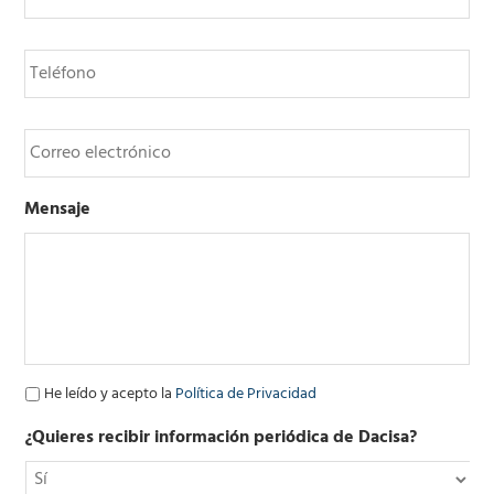
m
b
T
r
e
e
l
*
é
C
f
o
o
r
n
r
o
Mensaje
e
o
e
l
e
c
t
r
ó
P
He leído y acepto la
Política de Privacidad
n
o
i
l
¿Quieres recibir información periódica de Dacisa?
c
í
o
t