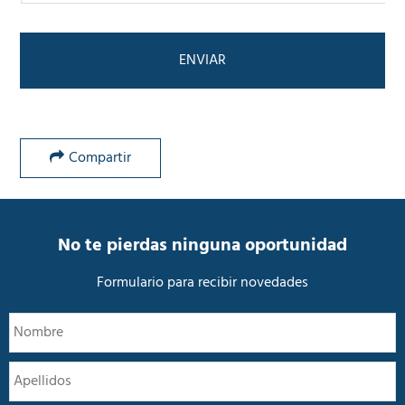
*
i
c
a
d
e
P
r
i
v
Compartir
a
c
i
d
a
No te pierdas ninguna oportunidad
d
*
Formulario para recibir novedades
N
N
o
m
A
b
r