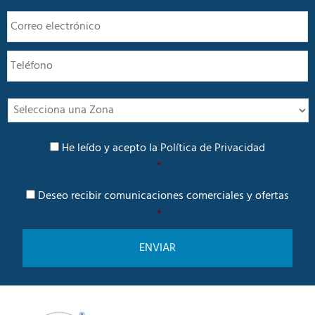
e
E
*
m
a
T
i
e
l
l
*
é
f
I
o
n
n
t
P
o
e
He leído y acepto la
Política de Privacidad
o
r
*
l
é
í
C
s
Deseo recibir comunicaciones comerciales y ofertas
t
o
i
*
m
c
u
a
n
d
i
e
c
P
a
r
c
i