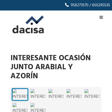
958273570
/ 650295535
INTERESANTE OCASIÓN
JUNTO ARABIAL Y
AZORÍN
1
/
7
‹
›