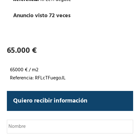
Anuncio visto 72 veces
65.000 €
65000 € / m2
Referencia: RFLcTFuegoJL
Quiero recibir información
N
o
m
b