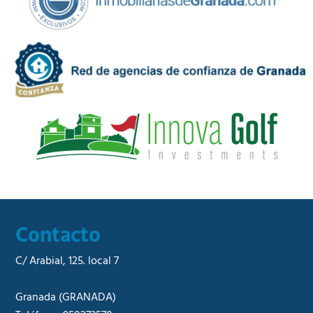
n
c
C
i
o
d
m
a
e
d
r
*
c
i
a
l
*
Contacto
C/ Arabial, 125. local 7
Granada
(GRANADA)