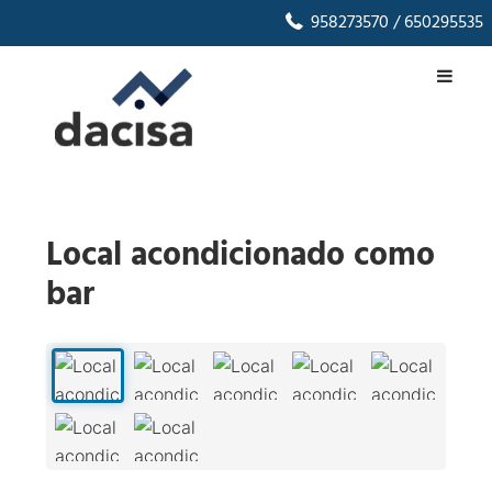
958273570
/ 650295535
Local acondicionado como
bar
1
/
7
‹
›