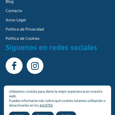
Blog
Contacto
Aviso Legal
Política de Privacidad
Política de Cookies
Síguenos en redes sociales
Utilizamos cookies para darte la mejor experiencia en nuestra
web.
© Copyright 2026 - Más de 1000 inmuebles a su
Puedes informarte más sobre qué cookies estamos utilizando o
disposición en Granada
desactivarlas en los
AJUSTES
.