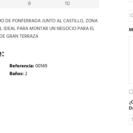
e
l
é
C
f
o
o
UO DE PONFERRADA JUNTO AL CASTILLO, ZONA
r
n
r
AL IDEAL PARA MONTAR UN NEGOCIO PARA EL
M
o
e
 DE GRAN TERRAZA
o
e
e:
l
e
c
Referencia:
00149
t
Baños:
2
r
ó
n
P
i
o
c
¿
l
o
D
í
t
i
c