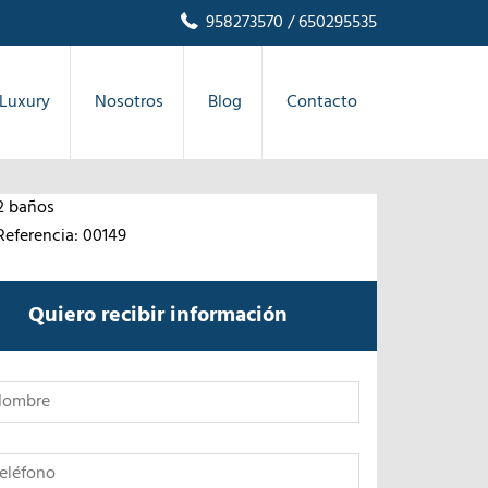
958273570
/ 650295535
Luxury
Nosotros
Blog
Contacto
2 baños
Referencia: 00149
Quiero recibir información