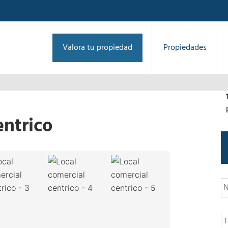
Valora tu propiedad
Propiedades
entrico
1
/
7
›
N
o
m
b
T
r
e