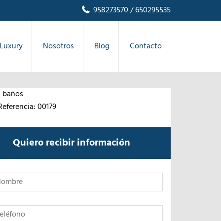
958273570
/ 650295535
Luxury
Nosotros
Blog
Contacto
1 baños
Referencia: 00179
Quiero recibir información