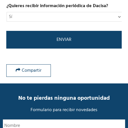
o
i
l
¿Quieres recibir información periódica de Dacisa?
c
í
o
t
*
i
c
a
d
e
P
r
i
v
Compartir
a
c
i
d
a
No te pierdas ninguna oportunidad
d
*
Formulario para recibir novedades
N
N
o