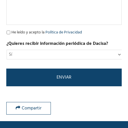
l
e
c
t
r
ó
P
He leído y acepto la
Política de Privacidad
n
o
i
l
¿Quieres recibir información periódica de Dacisa?
c
í
o
t
*
i
c
a
d
e
P
r
i
v
Compartir
a
c
i