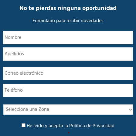
d
a
No te pierdas ninguna oportunidad
d
*
Formulario para recibir novedades
N
N
o
m
A
b
r
e
E
*
m
a
T
i
e
l
l
*
é
f
I
o
n
n
t
P
o
e
He leído y acepto la
Política de Privacidad
o
r
*
l