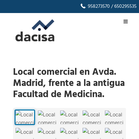
958273570
/ 650295535
Local comercial en Avda.
Madrid, frente a la antigua
Facultad de Medicina.
1
/
15
‹
›