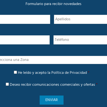
a
Formulario para recibir novedades
d
N
Nombre
o
m
b
r
e
*
I
n
t
P
e
He leído y acepto la
Política de Privacidad
*
o
r
l
é
C
í
Deseo recibir comunicaciones comerciales y ofertas
*
s
o
t
m
i
u
c
n
a
i