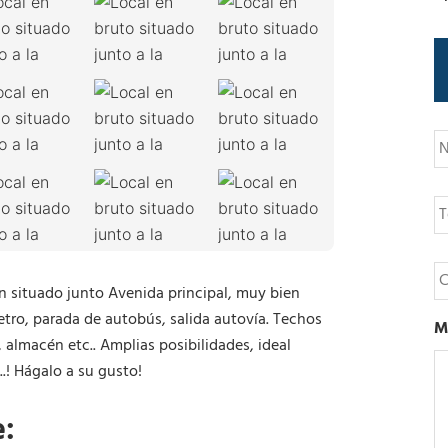
N
o
m
b
T
r
e
e
l
é
C
f
o
en situado junto Avenida principal, muy bien
o
r
n
tro, parada de autobús, salida autovía. Techos
r
M
o
e
, almacén etc.. Amplias posibilidades, ideal
o
.! Hágalo a su gusto!
e
l
e:
e
c