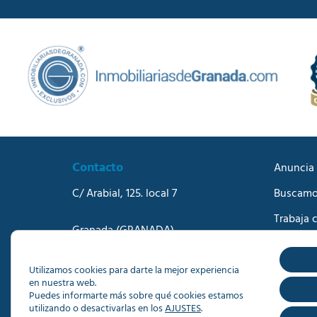
Contacto
Anuncia 
C/ Arabial, 125. local 7
Buscamo
Trabaja 
Granada
(GRANADA)
Blog
Teléfono:
958273570
Correo electrónico:
info@dacisa.com
Contact
Utilizamos cookies para darte la mejor experiencia
en nuestra web.
Puedes informarte más sobre qué cookies estamos
utilizando o desactivarlas en los
AJUSTES
.