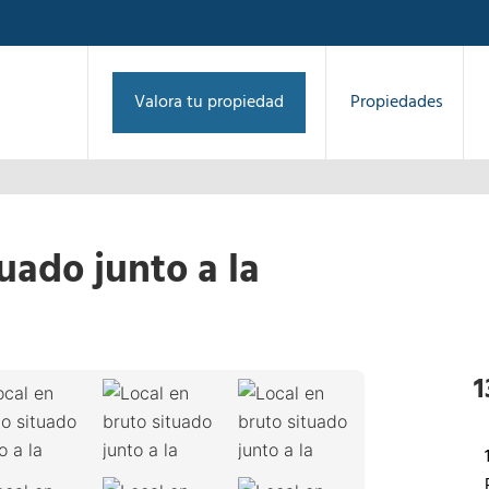
Valora tu propiedad
Propiedades
uado junto a la
l
1
/
20
›
1