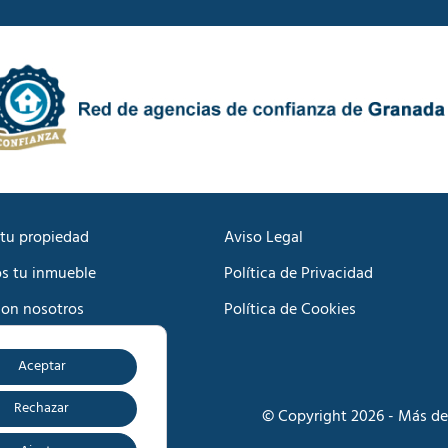
d
c
e
a
P
c
r
i
i
ó
v
n
a
C
c
o
i
m
d
e
a
r
d
c
tu propiedad
Aviso Legal
*
i
s tu inmueble
Política de Privacidad
a
l
con nosotros
Política de Cookies
*
Aceptar
o
Rechazar
© Copyright 2026 - Más de