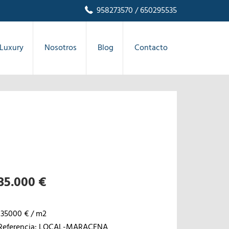
958273570
/ 650295535
Luxury
Nosotros
Blog
Contacto
35.000 €
135000 € / m2
Referencia: LOCAL-MARACENA