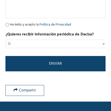
e
c
t
r
ó
P
He leído y acepto la
Política de Privacidad
n
o
i
l
¿Quieres recibir información periódica de Dacisa?
c
í
o
t
*
i
c
a
d
e
P
r
i
v
Compartir
a
c
i
d