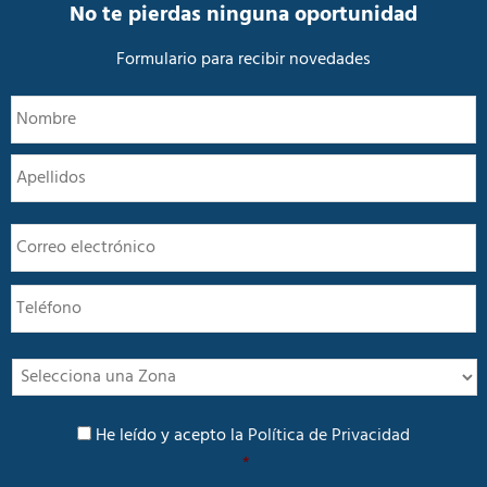
a
No te pierdas ninguna oportunidad
d
*
Formulario para recibir novedades
N
N
o
m
A
b
r
e
E
*
m
a
T
i
e
l
l
*
é
f
I
o
n
n
t
P
o
e
He leído y acepto la
Política de Privacidad
o
r
*
l
é