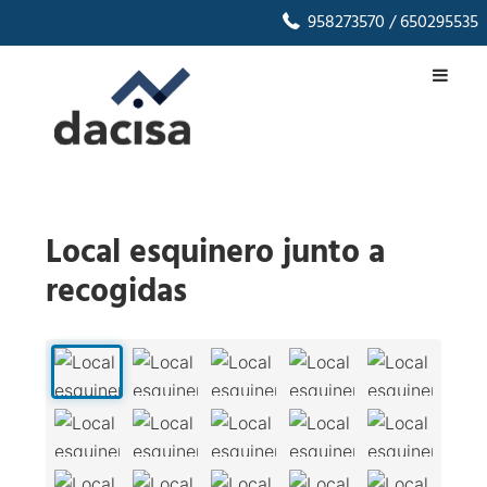
958273570
/ 650295535
Local esquinero junto a
recogidas
1
/
48
‹
›