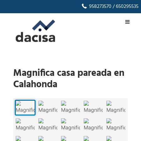
958273570
/ 650295535
Magnifica casa pareada en
Calahonda
1
/
58
‹
›