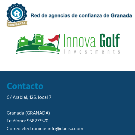
d
m
a
e
d
r
*
c
i
a
l
*
Contacto
C/ Arabial, 125. local 7
Granada
(GRANADA)
Teléfono:
958273570
Correo electrónico:
info@dacisa.com