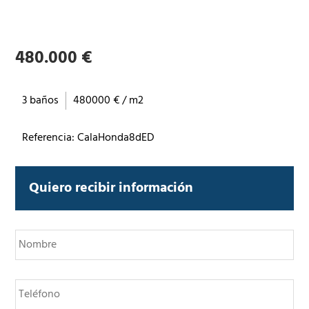
480.000 €
3 baños
480000 € / m2
Referencia: CalaHonda8dED
Quiero recibir información
N
o
m
b
T
r
e
e
l