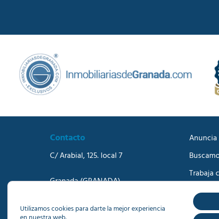
Contacto
Anuncia 
C/ Arabial, 125. local 7
Buscamo
Trabaja 
Granada
(GRANADA)
Blog
Teléfono:
958273570
Correo electrónico:
info@dacisa.com
Contact
Utilizamos cookies para darte la mejor experiencia
en nuestra web.