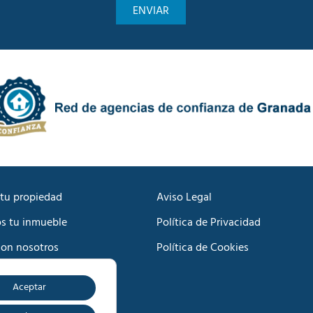
u
c
n
a
i
d
c
e
a
P
c
r
i
i
ó
v
n
a
C
c
o
i
m
d
e
a
r
d
c
tu propiedad
Aviso Legal
*
i
s tu inmueble
Política de Privacidad
a
l
con nosotros
Política de Cookies
*
Aceptar
o