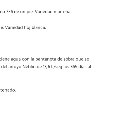
d
a
rco 7×6 de un pie. Variedad marteña.
d
ie. Variedad hojiblanca.
e tiene agua con la pantaneta de sobra que se
el arroyo Neblin de 13,6 L/seg los 365 días al
terrado.