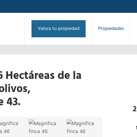
Valora tu propiedad
Propiedades
6 Hectáreas de la
olivos,
 43.
1
/
39
2
›