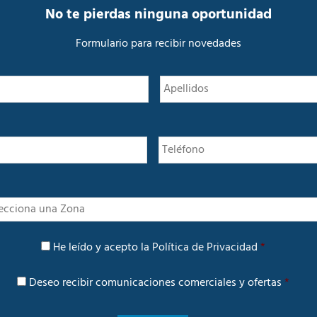
No te pierdas ninguna oportunidad
Formulario para recibir novedades
N
Nombre
o
m
b
r
e
*
I
n
t
P
e
He leído y acepto la
Política de Privacidad
*
o
r
l
é
C
í
Deseo recibir comunicaciones comerciales y ofertas
*
s
o
t
m
i