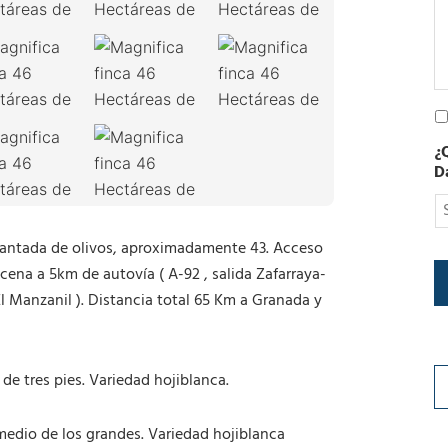
e
c
t
r
ó
n
P
i
o
c
¿
l
o
D
í
t
i
c
plantada de olivos, aproximadamente 43. Acceso
a
cena a 5km de autovía ( A-92 , salida Zafarraya-
d
e
 El Manzanil ). Distancia total 65 Km a Granada y
P
r
i
v
de tres pies. Variedad hojiblanca.
a
c
 medio de los grandes. Variedad hojiblanca
i