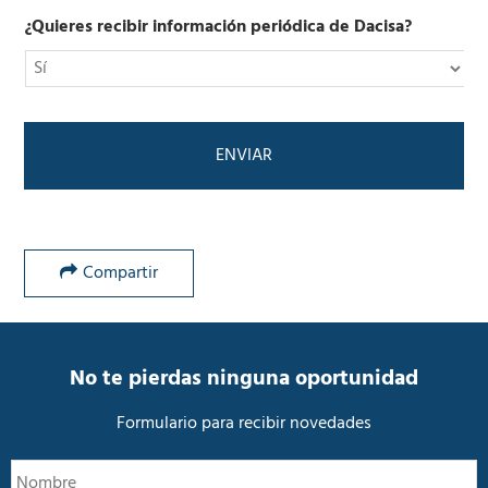
n
o
i
l
¿Quieres recibir información periódica de Dacisa?
c
í
o
t
*
i
c
a
d
e
P
r
i
v
Compartir
a
c
i
d
a
No te pierdas ninguna oportunidad
d
*
Formulario para recibir novedades
N
N