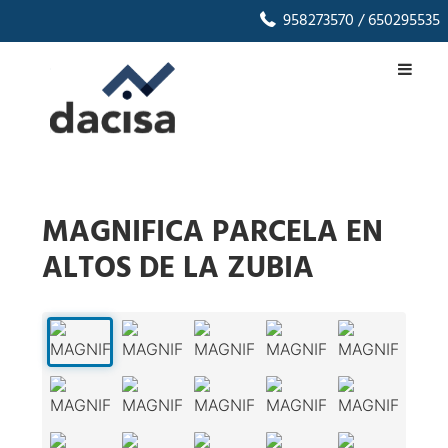
958273570
/ 650295535
MAGNIFICA PARCELA EN
ALTOS DE LA ZUBIA
1
/
17
‹
›