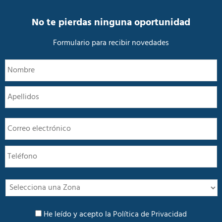
i
d
a
No te pierdas ninguna oportunidad
d
*
Formulario para recibir novedades
N
N
o
m
A
b
r
e
E
*
m
a
T
i
e
l
l
*
é
f
I
o
n
n
t
P
o
e
He leído y acepto la
Política de Privacidad
o