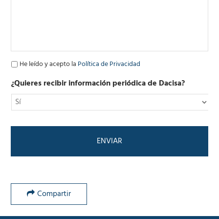
e
l
e
c
t
r
ó
P
He leído y acepto la
Política de Privacidad
n
o
i
l
¿Quieres recibir información periódica de Dacisa?
c
í
o
t
*
i
c
a
d
e
P
r
i
v
Compartir
a
c