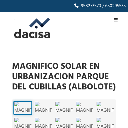
958273570
/ 650295535
MAGNIFICO SOLAR EN
URBANIZACION PARQUE
DEL CUBILLAS (ALBOLOTE)
1
/
37
‹
›