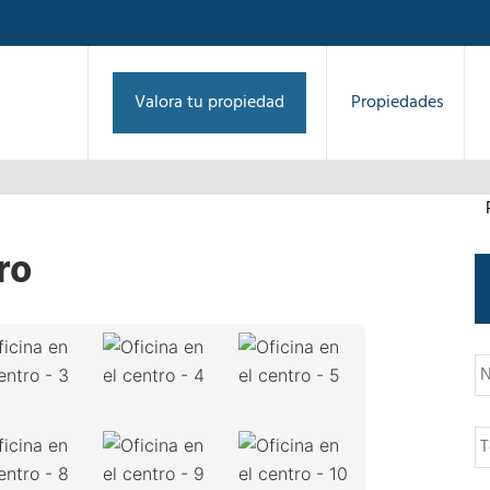
Valora tu propiedad
Propiedades
ro
1
/
10
›
N
o
m
b
T
r
e
e
l