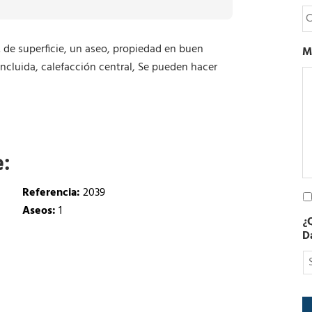
é
C
f
o
o
r
n
r
 de superficie, un aseo, propiedad en buen
M
o
e
cluida, calefacción central, Se pueden hacer
o
e
l
e
c
t
e:
r
ó
n
Referencia:
2039
P
i
o
Aseos:
1
c
¿
l
o
D
í
t
i
c
a
d