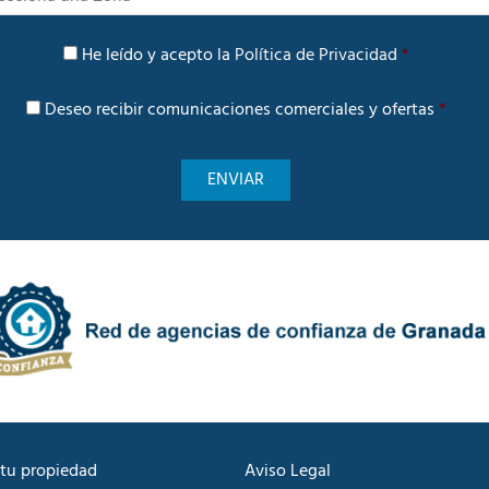
n
t
P
e
He leído y acepto la
Política de Privacidad
*
o
r
l
é
C
í
Deseo recibir comunicaciones comerciales y ofertas
*
s
o
t
m
i
u
c
n
a
i
d
c
e
a
P
c
r
i
i
ó
v
n
a
C
c
o
i
m
d
e
a
r
d
c
tu propiedad
Aviso Legal
*