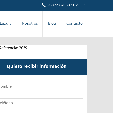
958273570
/ 650295535
Luxury
Nosotros
Blog
Contacto
Referencia: 2039
Quiero recibir información
*