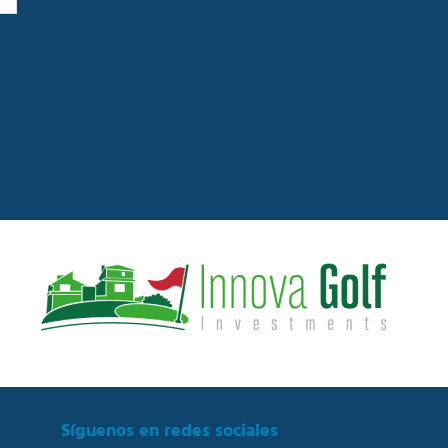
n
o
Síguenos en redes sociales