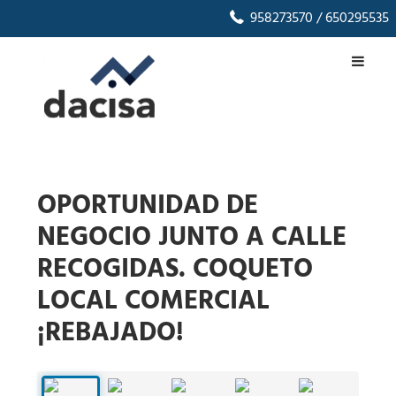
958273570
/ 650295535
OPORTUNIDAD DE
NEGOCIO JUNTO A CALLE
RECOGIDAS. COQUETO
LOCAL COMERCIAL
¡REBAJADO!
1
/
19
‹
›