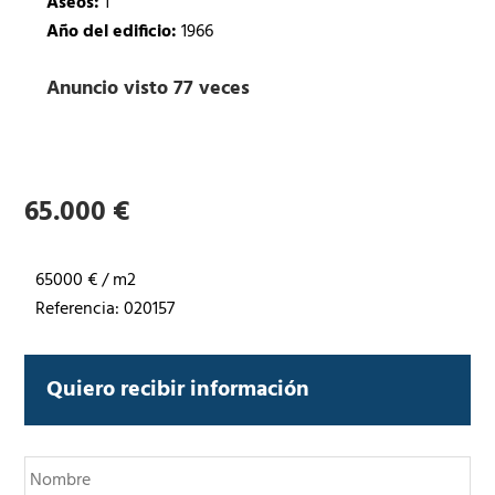
Aseos:
1
Año del edificio:
1966
Anuncio visto 77 veces
65.000 €
65000 € / m2
Referencia: 020157
Quiero recibir información
N
o