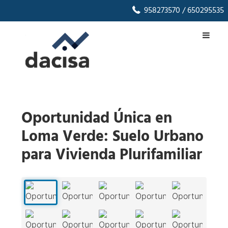
958273570
/ 650295535
Oportunidad Única en
Loma Verde: Suelo Urbano
para Vivienda Plurifamiliar
1
/
29
‹
›