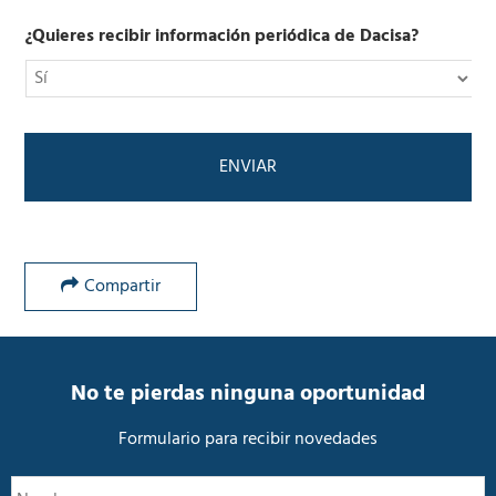
n
o
i
l
¿Quieres recibir información periódica de Dacisa?
c
í
o
t
*
i
c
a
d
e
P
r
i
v
Compartir
a
c
i
d
a
No te pierdas ninguna oportunidad
d
*
Formulario para recibir novedades
N
N