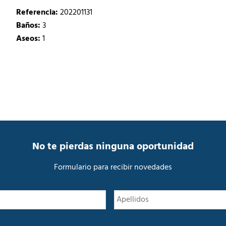
Referencia:
202201131
Baños:
3
Aseos:
1
No te pierdas ninguna oportunidad
Formulario para recibir novedades
N
Nombre
o
m
b