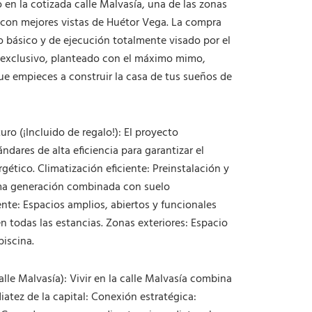
en la cotizada calle Malvasía, una de las zonas
d
a
 con mejores vistas de Huétor Vega. La compra
d
to básico y de ejecución totalmente visado por el
o exclusivo, planteado con el máximo mimo,
que empieces a construir la casa de tus sueños de
o (¡Incluido de regalo!): El proyecto
ndares de alta eficiencia para garantizar el
ético. Climatización eficiente: Preinstalación y
ima generación combinada con suelo
ente: Espacios amplios, abiertos y funcionales
n todas las estancias. Zonas exteriores: Espacio
piscina.
lle Malvasía): Vivir en la calle Malvasía combina
iatez de la capital: Conexión estratégica: