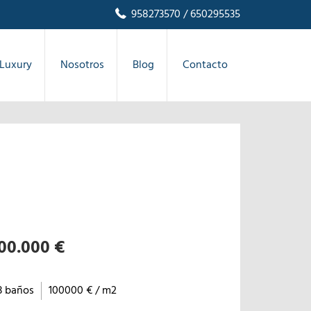
958273570
/ 650295535
Luxury
Nosotros
Blog
Contacto
00.000 €
3 baños
100000 € / m2