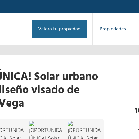
Valora tu propiedad
Propiedades
ICA! Solar urbano
diseño visado de
 Vega
1
/
46
1
›